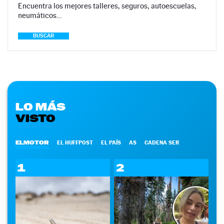
Encuentra los mejores talleres, seguros, autoescuelas,
neumáticos…
BUSCAR
LO MÁS
VISTO
ELMOTOR
EL HUFFPOST
EL PAÍS
AS
CADENA SER
1
2