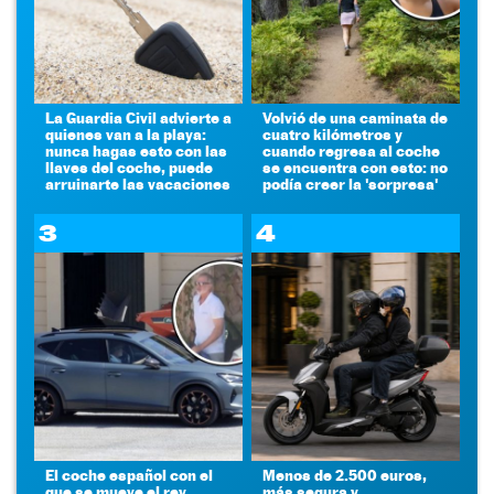
La Guardia Civil advierte a
Volvió de una caminata de
quienes van a la playa:
cuatro kilómetros y
nunca hagas esto con las
cuando regresa al coche
llaves del coche, puede
se encuentra con esto: no
arruinarte las vacaciones
podía creer la 'sorpresa'
3
4
El coche español con el
Menos de 2.500 euros,
que se mueve el rey
más segura y