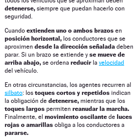
todos los vehículos que se aproximan deben
detenerse,
siempre que puedan hacerlo con
seguridad.
Cuando
extienden uno o ambos brazos
en
posición horizontal,
los conductores que se
aproximen
desde la dirección señalada
deben
parar. Si un brazo se extiende y
se mueve de
arriba abajo,
se ordena
reducir
la
velocidad
del vehículo.
En otras circunstancias, los agentes recurren al
silbato
: los
toques cortos y repetidos
indican
la obligación de
detenerse,
mientras que los
toques largos
permiten
reanudar la marcha.
Finalmente, el
movimiento oscilante
de
luces
rojas o amarillas
obliga a los conductores a
pararse.