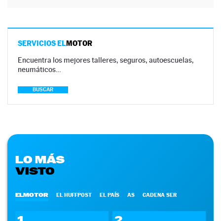
SERVICIOS EL
MOTOR
Encuentra los mejores talleres, seguros, autoescuelas,
neumáticos…
BUSCAR
LO MÁS
VISTO
ELMOTOR
EL HUFFPOST
EL PAÍS
AS
CADENA SER
1
2