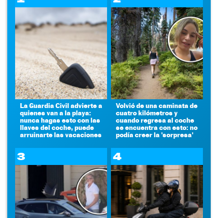
La Guardia Civil advierte a
Volvió de una caminata de
quienes van a la playa:
cuatro kilómetros y
nunca hagas esto con las
cuando regresa al coche
llaves del coche, puede
se encuentra con esto: no
arruinarte las vacaciones
podía creer la 'sorpresa'
3
4