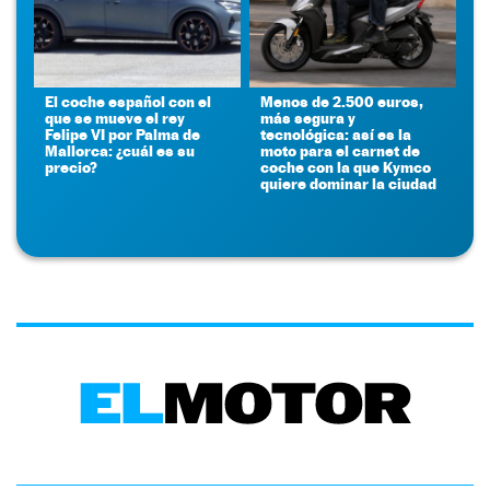
El coche español con el
Menos de 2.500 euros,
que se mueve el rey
más segura y
Felipe VI por Palma de
tecnológica: así es la
Mallorca: ¿cuál es su
moto para el carnet de
precio?
coche con la que Kymco
quiere dominar la ciudad