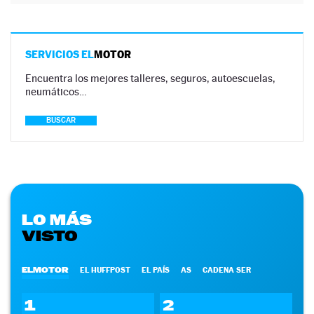
SERVICIOS EL
MOTOR
Encuentra los mejores talleres, seguros, autoescuelas,
neumáticos…
BUSCAR
LO MÁS
VISTO
ELMOTOR
EL HUFFPOST
EL PAÍS
AS
CADENA SER
1
2