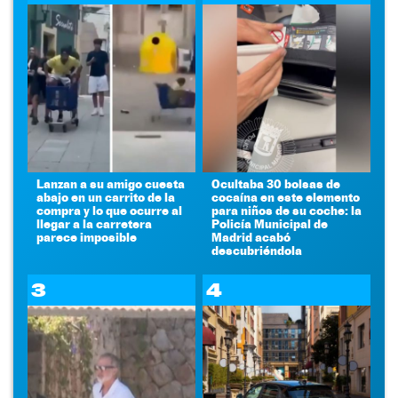
Lanzan a su amigo cuesta
Ocultaba 30 bolsas de
abajo en un carrito de la
cocaína en este elemento
compra y lo que ocurre al
para niños de su coche: la
llegar a la carretera
Policía Municipal de
parece imposible
Madrid acabó
descubriéndola
3
4