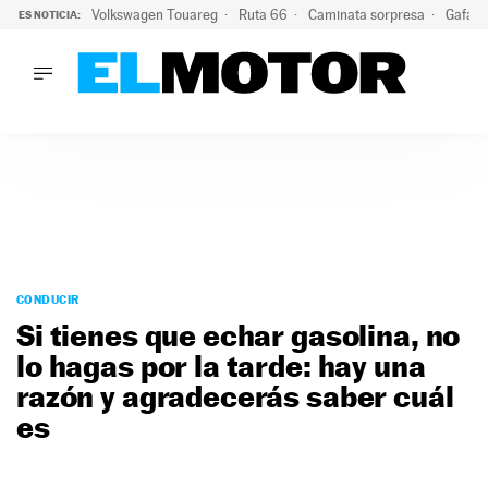
Volkswagen Touareg
Ruta 66
Caminata sorpresa
Gafas 
ES NOTICIA:
LO ÚLTIMO
Ni se te ocurra usar las gafas del eclipse al volante: el moti
LO ÚLTIMO
Ni se te ocurra usar las gafas del eclipse al volante: el motiv
ACTUALIDAD
ELÉCTRICOS
CONDUCIR
PRUEBAS
Saltar
VIRALES
al
CONDUCIR
PODCAST
contenido
Si tienes que echar gasolina, no
MOTOS
lo hagas por la tarde: hay una
TECNOLOGÍA
razón y agradecerás saber cuál
SUPERCOCHES
MOTORTV
es
PREMIOS
SERVICIOS