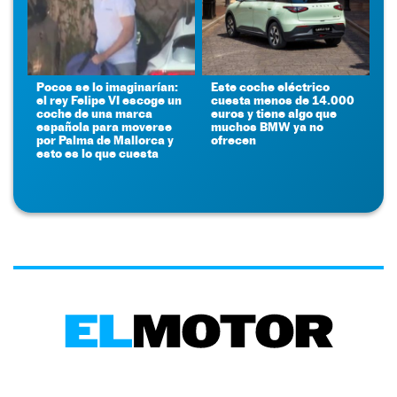
Pocos se lo imaginarían:
Este coche eléctrico
el rey Felipe VI escoge un
cuesta menos de 14.000
coche de una marca
euros y tiene algo que
española para moverse
muchos BMW ya no
por Palma de Mallorca y
ofrecen
esto es lo que cuesta