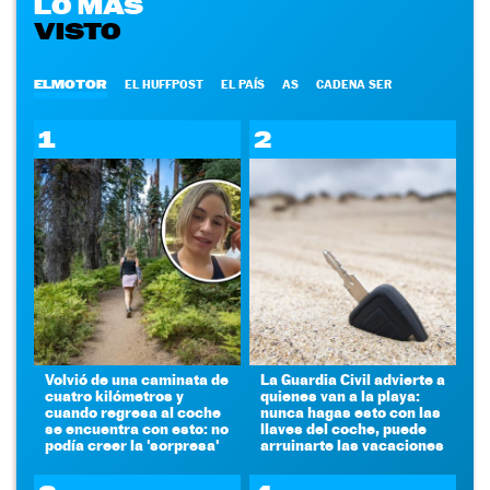
LO MÁS
VISTO
ELMOTOR
EL HUFFPOST
EL PAÍS
AS
CADENA SER
1
2
Volvió de una caminata de
La Guardia Civil advierte a
cuatro kilómetros y
quienes van a la playa:
cuando regresa al coche
nunca hagas esto con las
se encuentra con esto: no
llaves del coche, puede
podía creer la 'sorpresa'
arruinarte las vacaciones