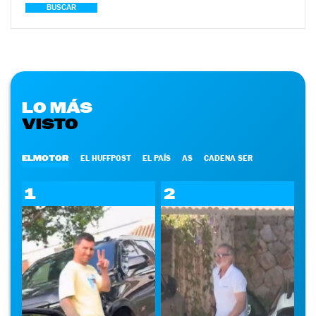
BUSCAR
LO MÁS
VISTO
ELMOTOR
EL HUFFPOST
EL PAÍS
AS
CADENA SER
1
2