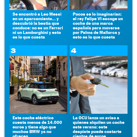
Se encontró a Leo Messi
Pocos se lo imaginarían:
en un aparcamiento... y
el rey Felipe VI escoge un
descubrió la bestia que
coche de una marca
conduce: no es un Ferrari
española para moverse
ni un Lamborghini y esto
por Palma de Mallorca y
es lo que cuesta
esto es lo que cuesta
3
4
Este coche eléctrico
La OCU lanza un aviso a
cuesta menos de 14.000
quienes alquilen un coche
euros y tiene algo que
este verano: este
muchos BMW ya no
despiste puede costarte
ofrecen
cientos de euros