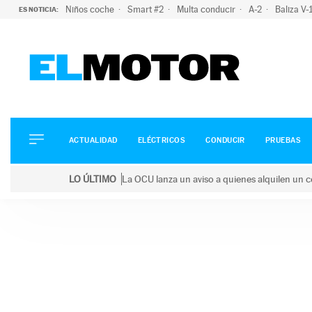
Niños coche
Smart #2
Multa conducir
A-2
Baliza V
ES NOTICIA:
ACTUALIDAD
ELÉCTRICOS
CONDUCIR
ACTUALIDAD
ELÉCTRICOS
CONDUCIR
PRUEBAS
PRUEBAS
Saltar
VIRALES
LO ÚLTIMO
La OCU lanza un aviso a quienes alquilen un c
al
PODCAST
LO ÚLTIMO
La OCU lanza un aviso a quienes alquilen un coche 
contenido
MOTOS
TECNOLOGÍA
SUPERCOCHES
MOTORTV
PREMIOS
SERVICIOS