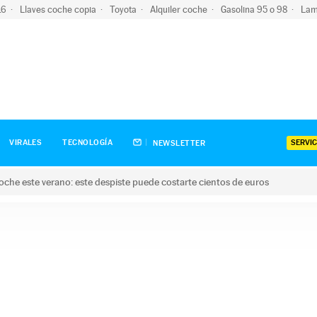
-16
Llaves coche copia
Toyota
Alquiler coche
Gasolina 95 o 98
Lam
SERVIC
VIRALES
TECNOLOGÍA
NEWSLETTER
oche este verano: este despiste puede costarte cientos de euros
este verano: este despiste puede costarte cientos de euros