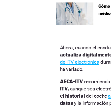
Cómo e
médic
Ahora, cuando el cond
actualiza digitalment
de ITV electrónica
dura
ha variado.
AECA-ITV
recomienda 
ITV,
aunque sea electró
el historial
del coche
a
datos
y la información