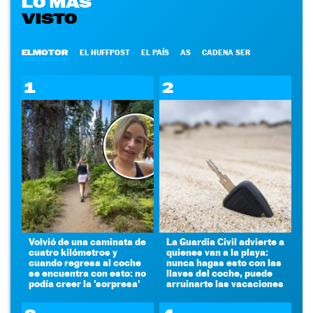
LO MÁS
VISTO
ELMOTOR
EL HUFFPOST
EL PAÍS
AS
CADENA SER
1
2
Volvió de una caminata de
La Guardia Civil advierte a
cuatro kilómetros y
quienes van a la playa:
cuando regresa al coche
nunca hagas esto con las
se encuentra con esto: no
llaves del coche, puede
podía creer la 'sorpresa'
arruinarte las vacaciones