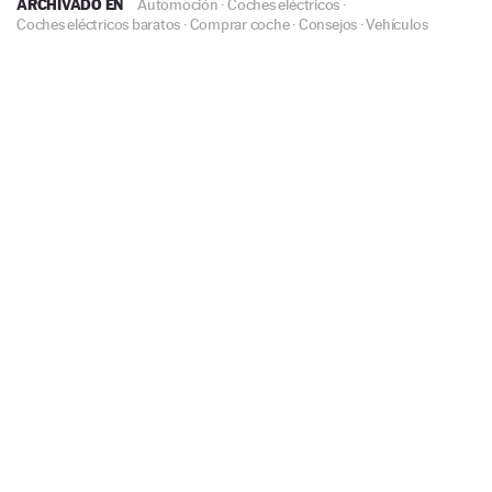
ARCHIVADO EN
Automoción
·
Coches eléctricos
·
Coches eléctricos baratos
·
Comprar coche
·
Consejos
·
Vehículos