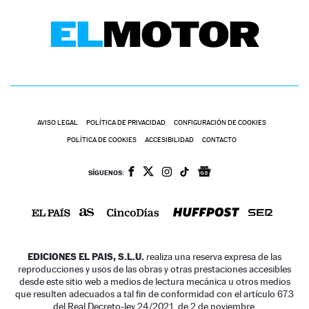
AVISO LEGAL
POLÍTICA DE PRIVACIDAD
CONFIGURACIÓN DE COOKIES
POLÍTICA DE COOKIES
ACCESIBILIDAD
CONTACTO
SÍGUENOS:
EDICIONES EL PAIS, S.L.U.
realiza una reserva expresa de las
reproducciones y usos de las obras y otras prestaciones accesibles
desde este sitio web a medios de lectura mecánica u otros medios
que resulten adecuados a tal fin de conformidad con el artículo 67.3
del Real Decreto-ley 24/2021, de 2 de noviembre.