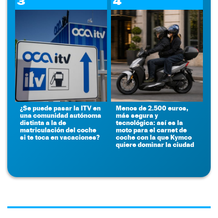
3
4
¿Se puede pasar la ITV en
Menos de 2.500 euros,
una comunidad autónoma
más segura y
distinta a la de
tecnológica: así es la
matriculación del coche
moto para el carnet de
si te toca en vacaciones?
coche con la que Kymco
quiere dominar la ciudad