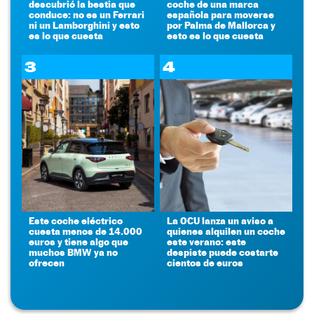
descubrió la bestia que
coche de una marca
conduce: no es un Ferrari
española para moverse
ni un Lamborghini y esto
por Palma de Mallorca y
es lo que cuesta
esto es lo que cuesta
3
4
Este coche eléctrico
La OCU lanza un aviso a
cuesta menos de 14.000
quienes alquilen un coche
euros y tiene algo que
este verano: este
muchos BMW ya no
despiste puede costarte
ofrecen
cientos de euros