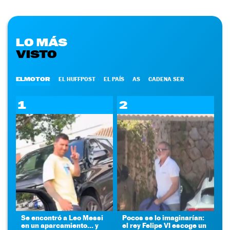
LO MÁS
VISTO
ELMOTOR
EL HUFFPOST
EL PAÍS
AS
CADENA SER
1
2
Se encontró a Leo Messi
Pocos se lo imaginarían:
en un aparcamiento... y
el rey Felipe VI escoge un