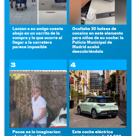
Lanzan a su amigo cuesta
Ocultaba 30 bolsas de
abajo en un carrito de la
cocaína en este elemento
compra y lo que ocurre al
para niños de su coche: la
llegar a la carretera
Policía Municipal de
parece imposible
Madrid acabó
descubriéndola
3
4
Pocos se lo imaginarían:
Este coche eléctrico