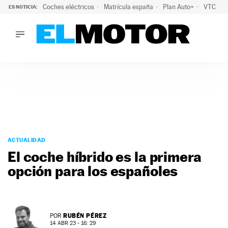
Coches eléctricos
Matrícula españa
Plan Auto+
VTC
ES NOTICIA:
LO ÚLTIMO
La Lista Blanca del Programa Auto+: todos los coches eléct
LO ÚLTIMO
La Lista Blanca del Programa Auto+: todos los coches eléctr
ACTUALIDAD
ELÉCTRICOS
CONDUCIR
PRUEBAS
Saltar
VIRALES
al
ACTUALIDAD
PODCAST
contenido
El coche híbrido es la primera
MOTOS
opción para los españoles
TECNOLOGÍA
SUPERCOCHES
MOTORTV
PREMIOS
RUBÉN PÉREZ
POR
SERVICIOS
14 ABR 23 - 16: 29