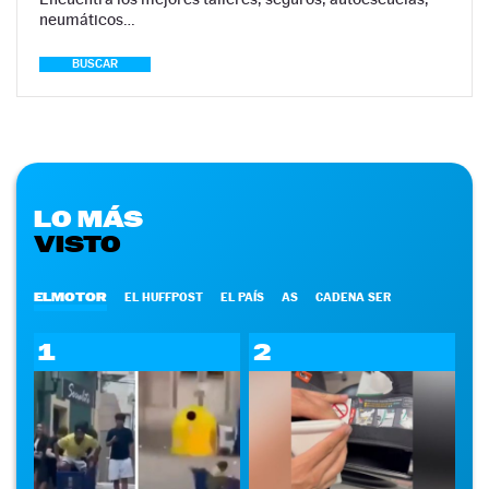
neumáticos…
BUSCAR
LO MÁS
VISTO
ELMOTOR
EL HUFFPOST
EL PAÍS
AS
CADENA SER
1
2