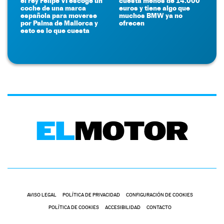
el rey Felipe VI escoge un
cuesta menos de 14.000
coche de una marca
euros y tiene algo que
española para moverse
muchos BMW ya no
por Palma de Mallorca y
ofrecen
esto es lo que cuesta
AVISO LEGAL
POLÍTICA DE PRIVACIDAD
CONFIGURACIÓN DE COOKIES
POLÍTICA DE COOKIES
ACCESIBILIDAD
CONTACTO