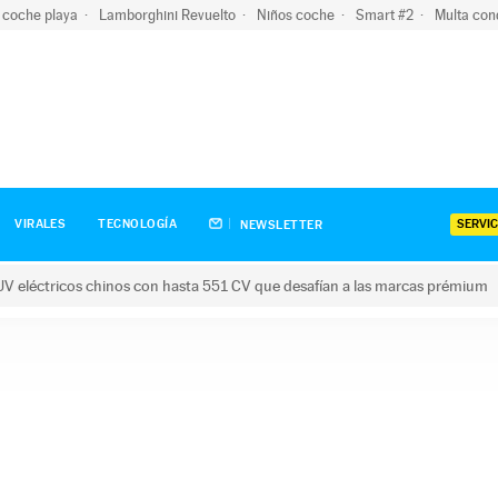
 coche playa
Lamborghini Revuelto
Niños coche
Smart #2
Multa con
SERVIC
VIRALES
TECNOLOGÍA
NEWSLETTER
V eléctricos chinos con hasta 551 CV que desafían a las marcas prémium
tricos chinos con hasta 551 CV que desafían a las marcas prém