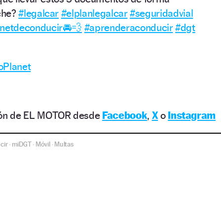
oche?
#legalcar
#elplanlegalcar
#seguridadvial
netdeconducir🚘💨
#aprenderaconducir
#dgt
oPlanet
ción de EL MOTOR desde
Facebook
,
X
o
Instagram
cir
miDGT
Móvil
Multas
·
·
·