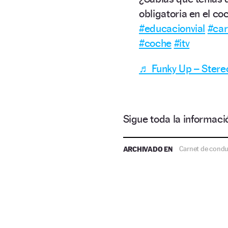
obligatoria en el c
#educacionvial
#car
#coche
#itv
♬ Funky Up – Stere
Sigue toda la informa
ARCHIVADO EN
Carnet de condu