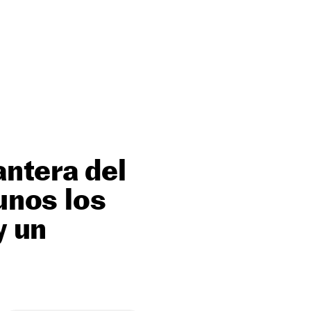
ntera del
unos los
y un