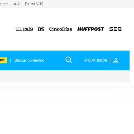
ducir
A-2
Baliza V-16
IOS
INICIAR SESIÓN
ium