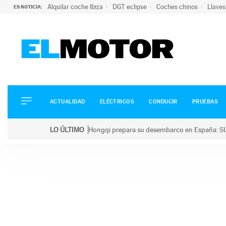
Alquilar coche Ibiza
DGT eclipse
Coches chinos
Llaves
ES NOTICIA:
ACTUALIDAD
ELÉCTRICOS
CONDUCIR
ACTUALIDAD
ELÉCTRICOS
CONDUCIR
PRUEBAS
PRUEBAS
Saltar
VIRALES
LO ÚLTIMO
Hongqi prepara su desembarco en España: SU
al
PODCAST
LO ÚLTIMO
Hongqi prepara su desembarco en España: SUV eléc
contenido
MOTOS
TECNOLOGÍA
SUPERCOCHES
MOTORTV
PREMIOS
SERVICIOS