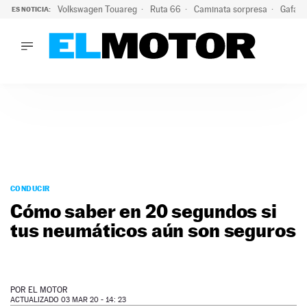
Volkswagen Touareg
Ruta 66
Caminata sorpresa
Gafas 
ES NOTICIA:
LO ÚLTIMO
Ni se te ocurra usar las gafas del eclipse al volante: el moti
LO ÚLTIMO
Ni se te ocurra usar las gafas del eclipse al volante: el motiv
ACTUALIDAD
ELÉCTRICOS
CONDUCIR
PRUEBAS
Saltar
VIRALES
al
CONDUCIR
PODCAST
contenido
Cómo saber en 20 segundos si
MOTOS
tus neumáticos aún son seguros
TECNOLOGÍA
SUPERCOCHES
MOTORTV
PREMIOS
POR
EL MOTOR
SERVICIOS
ACTUALIZADO 03 MAR 20 - 14: 23