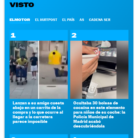
VISTO
ELMOTOR
EL HUFFPOST
EL PAÍS
AS
CADENA SER
1
2
Lanzan a su amigo cuesta
Ocultaba 30 bolsas de
abajo en un carrito de la
cocaína en este elemento
compra y lo que ocurre al
para niños de su coche: la
llegar a la carretera
Policía Municipal de
parece imposible
Madrid acabó
descubriéndola