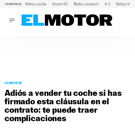
Niños coche
Smart #2
Multa conducir
A-2
Baliza V-1
ES NOTICIA:
LO ÚLTIMO
El probable colapso tras el eclipse: la DGT prevé un millón 
LO ÚLTIMO
El probable colapso tras el eclipse: la DGT prevé un millón 
ACTUALIDAD
ELÉCTRICOS
CONDUCIR
PRUEBAS
Saltar
VIRALES
al
CONDUCIR
PODCAST
contenido
Adiós a vender tu coche si has
MOTOS
firmado esta cláusula en el
TECNOLOGÍA
contrato: te puede traer
SUPERCOCHES
MOTORTV
complicaciones
PREMIOS
SERVICIOS