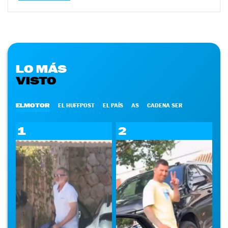
LO MÁS
VISTO
ELMOTOR
EL HUFFPOST
EL PAÍS
AS
CADENA SER
1
2