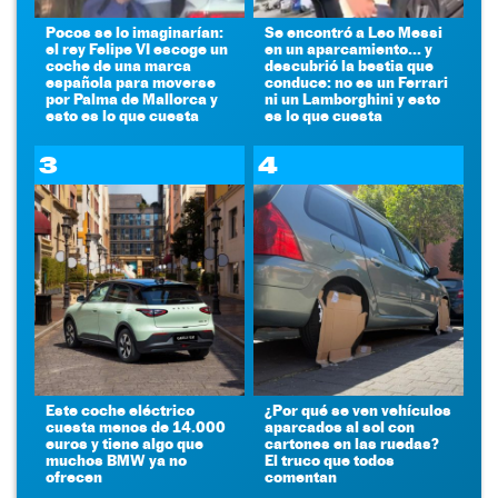
Pocos se lo imaginarían:
Se encontró a Leo Messi
el rey Felipe VI escoge un
en un aparcamiento... y
coche de una marca
descubrió la bestia que
española para moverse
conduce: no es un Ferrari
por Palma de Mallorca y
ni un Lamborghini y esto
esto es lo que cuesta
es lo que cuesta
3
4
Este coche eléctrico
¿Por qué se ven vehículos
cuesta menos de 14.000
aparcados al sol con
euros y tiene algo que
cartones en las ruedas?
muchos BMW ya no
El truco que todos
ofrecen
comentan