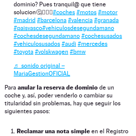
dominio? Pues tranquil@ que tiene
solucion🤔🙋🏻‍♀️
#coches
#motos
#motor
#madrid
#barcelona
#valencia
#granada
#paisvasco
#vehiculosdesegundamano
#cochesdesegundamano
#cochesusados
#vehiculosusados
#audi
#mercedes
#toyota
#volskwagen
#bmw
♬ sonido original –
MariaGestionOFICIAL
Para
anular la reserva de dominio
de un
coche y, así, poder venderlo o cambiar su
titularidad sin problemas, hay que seguir los
siguientes pasos:
Reclamar una nota simple
en el Registro