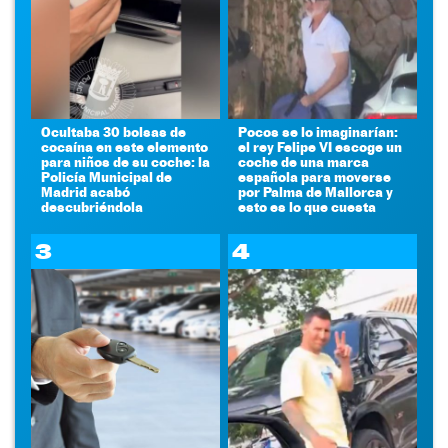
Ocultaba 30 bolsas de
Pocos se lo imaginarían:
cocaína en este elemento
el rey Felipe VI escoge un
para niños de su coche: la
coche de una marca
Policía Municipal de
española para moverse
Madrid acabó
por Palma de Mallorca y
descubriéndola
esto es lo que cuesta
3
4