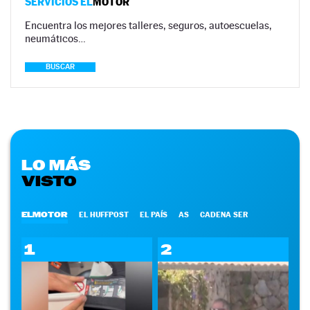
SERVICIOS EL
MOTOR
Encuentra los mejores talleres, seguros, autoescuelas,
neumáticos…
BUSCAR
LO MÁS
VISTO
ELMOTOR
EL HUFFPOST
EL PAÍS
AS
CADENA SER
1
2