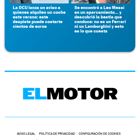
La OCU lanza un aviso a
Se encontró a Leo Messi
quienes alquilen un coche
en un aparcamiento... y
este verano: este
descubrió la bestia que
despiste puede costarte
conduce: no es un Ferrari
cientos de euros
ni un Lamborghini y esto
es lo que cuesta
AVISO LEGAL
POLÍTICA DE PRIVACIDAD
CONFIGURACIÓN DE COOKIES