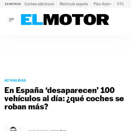
Coches eléctricos
Matrícula españa
Plan Auto+
VTC
ES NOTICIA:
LO ÚLTIMO
La Lista Blanca del Programa Auto+: todos los coches eléct
LO ÚLTIMO
La Lista Blanca del Programa Auto+: todos los coches eléctr
ACTUALIDAD
ELÉCTRICOS
CONDUCIR
PRUEBAS
Saltar
VIRALES
al
ACTUALIDAD
PODCAST
contenido
En España ‘desaparecen’ 100
MOTOS
vehículos al día: ¿qué coches se
TECNOLOGÍA
roban más?
SUPERCOCHES
MOTORTV
PREMIOS
SERVICIOS