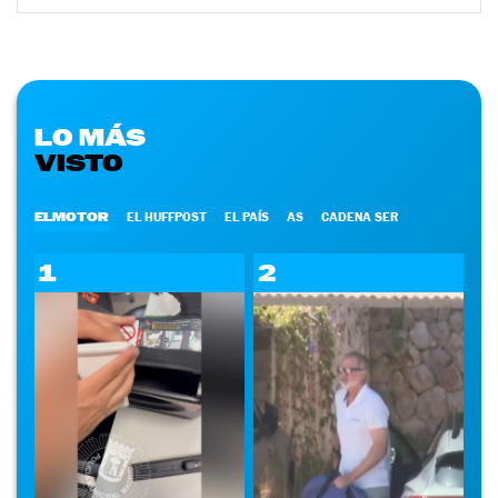
LO MÁS
VISTO
ELMOTOR
EL HUFFPOST
EL PAÍS
AS
CADENA SER
1
2