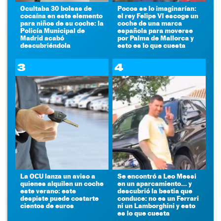
Ocultaba 30 bolsas de
Pocos se lo imaginarían:
cocaína en este elemento
el rey Felipe VI escoge un
para niños de su coche: la
coche de una marca
Policía Municipal de
española para moverse
Madrid acabó
por Palma de Mallorca y
descubriéndola
esto es lo que cuesta
3
4
La OCU lanza un aviso a
Se encontró a Leo Messi
quienes alquilen un coche
en un aparcamiento... y
este verano: este
descubrió la bestia que
despiste puede costarte
conduce: no es un Ferrari
cientos de euros
ni un Lamborghini y esto
es lo que cuesta