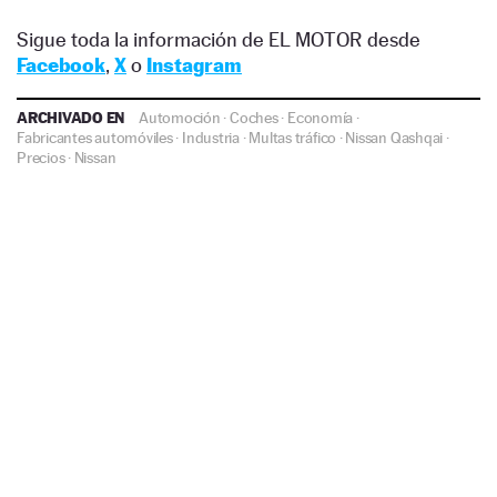
Sigue toda la información de EL MOTOR desde
Facebook
,
X
o
Instagram
ARCHIVADO EN
Automoción
·
Coches
·
Economía
·
Fabricantes automóviles
·
Industria
·
Multas tráfico
·
Nissan Qashqai
·
Precios
·
Nissan