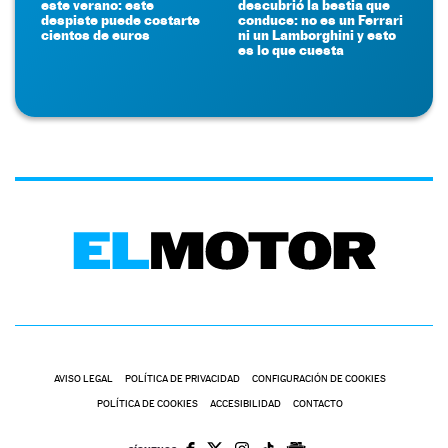
este verano: este
descubrió la bestia que
despiste puede costarte
conduce: no es un Ferrari
cientos de euros
ni un Lamborghini y esto
es lo que cuesta
AVISO LEGAL
POLÍTICA DE PRIVACIDAD
CONFIGURACIÓN DE COOKIES
POLÍTICA DE COOKIES
ACCESIBILIDAD
CONTACTO