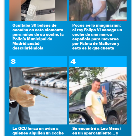
Ocultaba 30 bolsas de
Pocos se lo imaginarían:
cocaína en este elemento
el rey Felipe VI escoge un
para niños de su coche: la
coche de una marca
Policía Municipal de
española para moverse
Madrid acabó
por Palma de Mallorca y
descubriéndola
esto es lo que cuesta
3
4
La OCU lanza un aviso a
Se encontró a Leo Messi
quienes alquilen un coche
en un aparcamiento... y