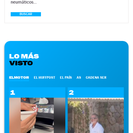
neumáticos…
BUSCAR
LO MÁS
VISTO
ELMOTOR
EL HUFFPOST
EL PAÍS
AS
CADENA SER
1
2