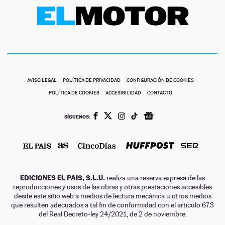
AVISO LEGAL
POLÍTICA DE PRIVACIDAD
CONFIGURACIÓN DE COOKIES
POLÍTICA DE COOKIES
ACCESIBILIDAD
CONTACTO
SÍGUENOS:
EDICIONES EL PAIS, S.L.U.
realiza una reserva expresa de las
reproducciones y usos de las obras y otras prestaciones accesibles
desde este sitio web a medios de lectura mecánica u otros medios
que resulten adecuados a tal fin de conformidad con el artículo 67.3
del Real Decreto-ley 24/2021, de 2 de noviembre.