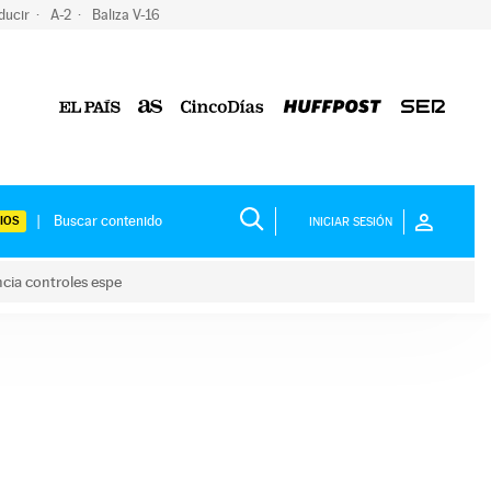
ducir
A-2
Baliza V-16
IOS
INICIAR SESIÓN
ncia controles espe
 y anuncia controles espe