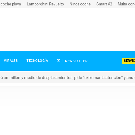
 coche playa
Lamborghini Revuelto
Niños coche
Smart #2
Multa con
SERVIC
VIRALES
TECNOLOGÍA
NEWSLETTER
revé un millón y medio de desplazamientos, pide “extremar la atención” y anu
n millón y medio de desplazamientos, pide “extremar la atención”