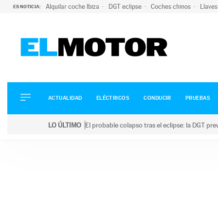
Alquilar coche Ibiza
DGT eclipse
Coches chinos
Llaves
ES NOTICIA:
ACTUALIDAD
ELÉCTRICOS
CONDUCIR
ACTUALIDAD
ELÉCTRICOS
CONDUCIR
PRUEBAS
PRUEBAS
Saltar
VIRALES
LO ÚLTIMO
El probable colapso tras el eclipse: la DGT p
al
PODCAST
LO ÚLTIMO
El probable colapso tras el eclipse: la DGT prevé u
contenido
MOTOS
TECNOLOGÍA
SUPERCOCHES
MOTORTV
PREMIOS
SERVICIOS