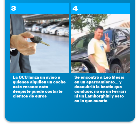
3
4
La OCU lanza un aviso a
Se encontró a Leo Messi
quienes alquilen un coche
en un aparcamiento... y
este verano: este
descubrió la bestia que
despiste puede costarte
conduce: no es un Ferrari
cientos de euros
ni un Lamborghini y esto
es lo que cuesta