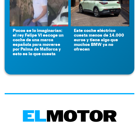
Pocos se lo imaginarían:
Este coche eléctrico
el rey Felipe VI escoge un
cuesta menos de 14.000
coche de una marca
euros y tiene algo que
española para moverse
muchos BMW ya no
por Palma de Mallorca y
ofrecen
esto es lo que cuesta