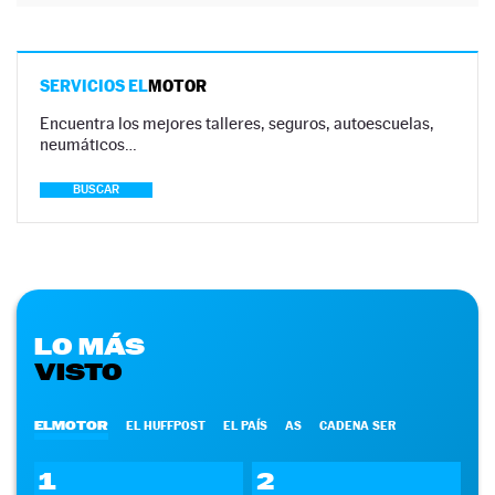
SERVICIOS EL
MOTOR
Encuentra los mejores talleres, seguros, autoescuelas,
neumáticos…
BUSCAR
LO MÁS
VISTO
ELMOTOR
EL HUFFPOST
EL PAÍS
AS
CADENA SER
1
2