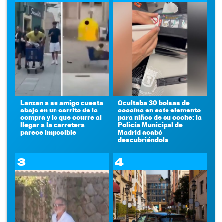
Lanzan a su amigo cuesta
Ocultaba 30 bolsas de
abajo en un carrito de la
cocaína en este elemento
compra y lo que ocurre al
para niños de su coche: la
llegar a la carretera
Policía Municipal de
parece imposible
Madrid acabó
descubriéndola
3
4