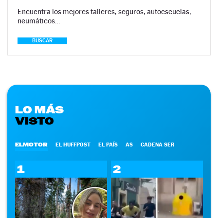
Encuentra los mejores talleres, seguros, autoescuelas,
neumáticos…
BUSCAR
LO MÁS
VISTO
ELMOTOR
EL HUFFPOST
EL PAÍS
AS
CADENA SER
1
2