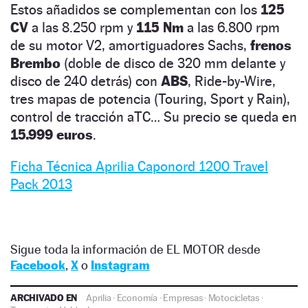
Estos añadidos se complementan con los
125
CV
a las 8.250 rpm y
115 Nm
a las 6.800 rpm
de su motor V2, amortiguadores Sachs,
frenos
Brembo
(doble de disco de 320 mm delante y
disco de 240 detrás) con
ABS
, Ride-by-Wire,
tres mapas de potencia (Touring, Sport y Rain),
control de tracción aTC… Su precio se queda en
15.999 euros
.
Ficha Técnica Aprilia Caponord 1200 Travel
Pack 2013
Sigue toda la información de EL MOTOR desde
Facebook
,
X
o
Instagram
ARCHIVADO EN
Aprilia
·
Economía
·
Empresas
·
Motocicletas
·