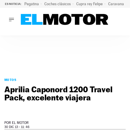
Pegatina
Coches clásicos
Cupra rey Felipe
Caravana lig
ES NOTICIA:
LO ÚLTIMO
¿Conocías esta pegatina de moda?: puede salvar tu coche d
LO ÚLTIMO
¿Conocías esta pegatina de moda?: puede salvar tu coche de
ACTUALIDAD
ELÉCTRICOS
CONDUCIR
PRUEBAS
Saltar
VIRALES
al
MOTOS
PODCAST
contenido
Aprilia Caponord 1200 Travel
MOTOS
Pack, excelente viajera
TECNOLOGÍA
SUPERCOCHES
MOTORTV
PREMIOS
POR
EL MOTOR
SERVICIOS
30 DIC 13 - 11: 46