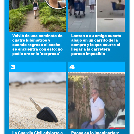
Volvió de una caminata de
Lanzan a su amigo cuesta
cuatro kilómetros y
abajo en un carrito de la
cuando regresa al coche
compra y lo que ocurre al
se encuentra con esto: no
llegar a la carretera
podía creer la 'sorpresa'
parece imposible
3
4
La Guardia Civil advierte a
Pocos se lo imaginarían: