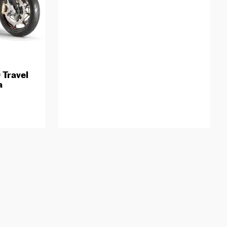
 Travel
a