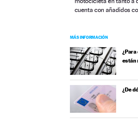
motocicleta en tanto a
cuenta con añadidos 
MÁS INFORMACIÓN
¿Para 
están
¿De dó