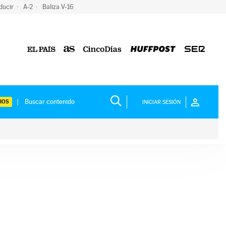
ducir
A-2
Baliza V-16
IOS
INICIAR SESIÓN
ium