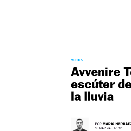
NEWSLETTER
SÍGUENOS
MOTOS
Avvenire T
escúter de
la lluvia
MARIO HERRÁE
POR
18 MAR 24 - 17: 32