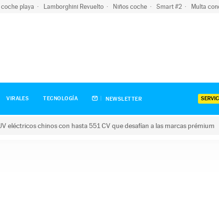
 coche playa
Lamborghini Revuelto
Niños coche
Smart #2
Multa con
SERVIC
VIRALES
TECNOLOGÍA
NEWSLETTER
V eléctricos chinos con hasta 551 CV que desafían a las marcas prémium
tricos chinos con hasta 551 CV que desafían a las marcas prém