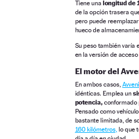
Tiene una
longitud de 
de la opción trasera qu
pero puede reemplazars
hueco de almacenamient
Su peso también varía e
en la versión de acceso 
El motor del Avve
En ambos casos,
Avven
idénticas. Emplea un
si
potencia,
conformado po
Pensado como vehículo 
bastante limitada, de s
160 kilómetros,
lo que t
día a día en ciudad.