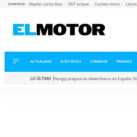
Alquilar coche Ibiza
DGT eclipse
Coches chinos
Llaves
ES NOTICIA:
ACTUALIDAD
ELÉCTRICOS
CONDUCIR
ACTUALIDAD
ELÉCTRICOS
CONDUCIR
PRUEBAS
PRUEBAS
Saltar
VIRALES
LO ÚLTIMO
Hongqi prepara su desembarco en España: SU
al
PODCAST
LO ÚLTIMO
Hongqi prepara su desembarco en España: SUV eléc
contenido
MOTOS
TECNOLOGÍA
SUPERCOCHES
MOTORTV
PREMIOS
SERVICIOS