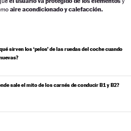
 que
el usuario va protegido de los elementos
y
como
aire acondicionado y calefacción.
qué sirven los ‘pelos’ de las ruedas del coche cuando
 nuevas?
nde sale el mito de los carnés de conducir B1 y B2?