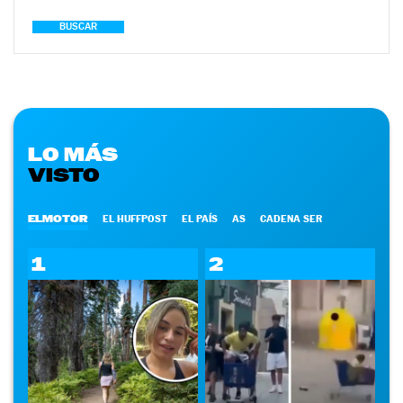
BUSCAR
LO MÁS
VISTO
ELMOTOR
EL HUFFPOST
EL PAÍS
AS
CADENA SER
1
2