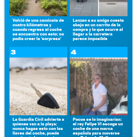
Volvió de una caminata de
Lanzan a su amigo cuesta
cuatro kilómetros y
abajo en un carrito de la
cuando regresa al coche
compra y lo que ocurre al
se encuentra con esto: no
llegar a la carretera
podía creer la 'sorpresa'
parece imposible
3
4
La Guardia Civil advierte a
Pocos se lo imaginarían:
quienes van a la playa:
el rey Felipe VI escoge un
nunca hagas esto con las
coche de una marca
llaves del coche, puede
española para moverse