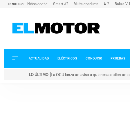
Niños coche
Smart #2
Multa conducir
A-2
Baliza V
ES NOTICIA:
ACTUALIDAD
ELÉCTRICOS
CONDUCIR
ACTUALIDAD
ELÉCTRICOS
CONDUCIR
PRUEBAS
PRUEBAS
Saltar
VIRALES
LO ÚLTIMO
La OCU lanza un aviso a quienes alquilen un c
al
PODCAST
LO ÚLTIMO
La OCU lanza un aviso a quienes alquilen un coche 
contenido
MOTOS
TECNOLOGÍA
SUPERCOCHES
MOTORTV
PREMIOS
SERVICIOS