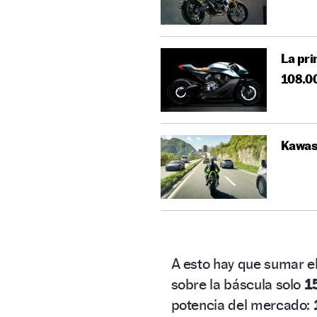
La pri
108.0
Kawasa
A esto hay que sumar e
sobre la báscula solo
1
potencia del mercado: