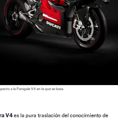
pecto a la Panigale V4 en la que se basa.
ra V4
es la pura traslación del conocimiento de