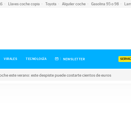
-16
Llaves coche copia
Toyota
Alquiler coche
Gasolina 95 o 98
Lam
SERVIC
VIRALES
TECNOLOGÍA
NEWSLETTER
oche este verano: este despiste puede costarte cientos de euros
este verano: este despiste puede costarte cientos de euros