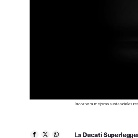
Incorpora mejoras sustanciales res
La
Ducati Superlegge