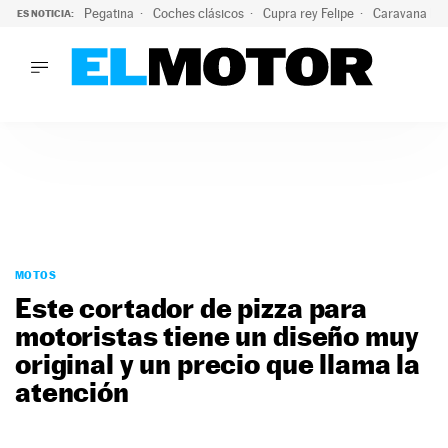
Pegatina
Coches clásicos
Cupra rey Felipe
Caravana lig
ES NOTICIA:
LO ÚLTIMO
¿Conocías esta pegatina de moda?: puede salvar tu coche d
LO ÚLTIMO
¿Conocías esta pegatina de moda?: puede salvar tu coche de
ACTUALIDAD
ELÉCTRICOS
CONDUCIR
PRUEBAS
Saltar
VIRALES
al
MOTOS
PODCAST
contenido
Este cortador de pizza para
MOTOS
motoristas tiene un diseño muy
TECNOLOGÍA
original y un precio que llama la
SUPERCOCHES
MOTORTV
atención
PREMIOS
SERVICIOS