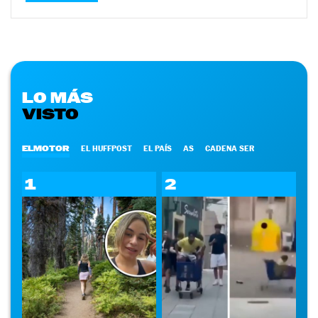
LO MÁS
VISTO
ELMOTOR
EL HUFFPOST
EL PAÍS
AS
CADENA SER
1
2