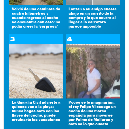
Volvió de una caminata de
Lanzan a su amigo cuesta
cuatro kilómetros y
abajo en un carrito de la
cuando regresa al coche
compra y lo que ocurre al
se encuentra con esto: no
llegar a la carretera
podía creer la 'sorpresa'
parece imposible
3
4
La Guardia Civil advierte a
Pocos se lo imaginarían:
quienes van a la playa:
el rey Felipe VI escoge un
nunca hagas esto con las
coche de una marca
llaves del coche, puede
española para moverse
arruinarte las vacaciones
por Palma de Mallorca y
esto es lo que cuesta