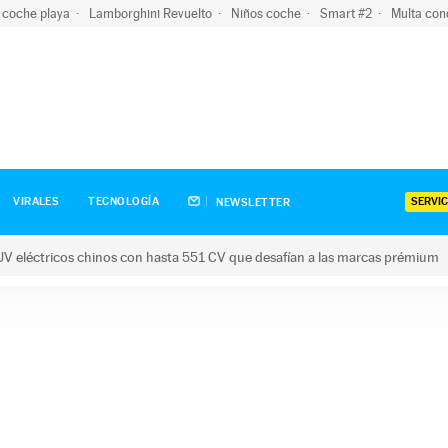
 coche playa
Lamborghini Revuelto
Niños coche
Smart #2
Multa con
SERVIC
VIRALES
TECNOLOGÍA
NEWSLETTER
V eléctricos chinos con hasta 551 CV que desafían a las marcas prémium
tricos chinos con hasta 551 CV que desafían a las marcas prém