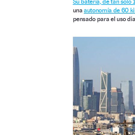
Su batería, de tan solo 
una
autonomía de 60 ki
pensado para el uso dia