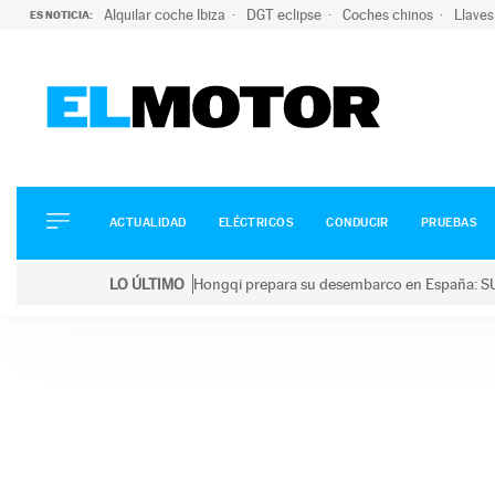
Alquilar coche Ibiza
DGT eclipse
Coches chinos
Llaves
ES NOTICIA:
ACTUALIDAD
ELÉCTRICOS
CONDUCIR
ACTUALIDAD
ELÉCTRICOS
CONDUCIR
PRUEBAS
PRUEBAS
Saltar
VIRALES
LO ÚLTIMO
Hongqi prepara su desembarco en España: SU
al
PODCAST
LO ÚLTIMO
Hongqi prepara su desembarco en España: SUV eléc
contenido
MOTOS
TECNOLOGÍA
SUPERCOCHES
MOTORTV
PREMIOS
SERVICIOS