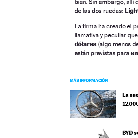
bien. Sin embargo, allí 
de las dos ruedas:
Ligh
La firma ha creado el p
llamativa y peculiar qu
dólares
(algo menos de
están previstas para
en
MÁS INFORMACIÓN
La nu
12.00
BYD se