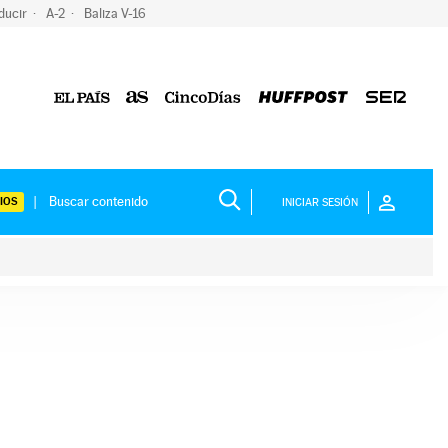
ducir
A-2
Baliza V-16
IOS
INICIAR SESIÓN
ium