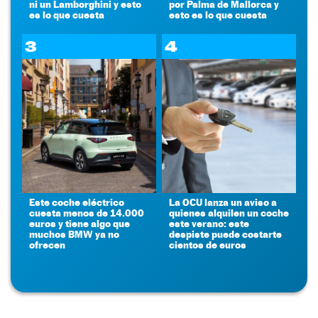
ni un Lamborghini y esto
por Palma de Mallorca y
es lo que cuesta
esto es lo que cuesta
3
4
Este coche eléctrico
La OCU lanza un aviso a
cuesta menos de 14.000
quienes alquilen un coche
euros y tiene algo que
este verano: este
muchos BMW ya no
despiste puede costarte
ofrecen
cientos de euros