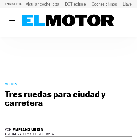
Alquilar coche Ibiza
DGT eclipse
Coches chinos
Llaves 
ES NOTICIA:
LO ÚLTIMO
Hongqi prepara su desembarco en España: SUV eléctricos c
LO ÚLTIMO
Hongqi prepara su desembarco en España: SUV eléctricos c
ACTUALIDAD
ELÉCTRICOS
CONDUCIR
PRUEBAS
Saltar
VIRALES
al
MOTOS
PODCAST
contenido
Tres ruedas para ciudad y
MOTOS
carretera
TECNOLOGÍA
SUPERCOCHES
MOTORTV
PREMIOS
MARIANO URDÍN
POR
SERVICIOS
ACTUALIZADO 23 JUL 20 - 18: 37