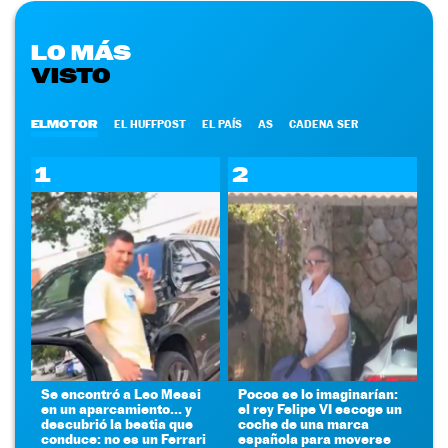
LO MÁS
VISTO
ELMOTOR
EL HUFFPOST
EL PAÍS
AS
CADENA SER
1
2
Se encontró a Leo Messi
Pocos se lo imaginarían:
en un aparcamiento... y
el rey Felipe VI escoge un
descubrió la bestia que
coche de una marca
conduce: no es un Ferrari
española para moverse