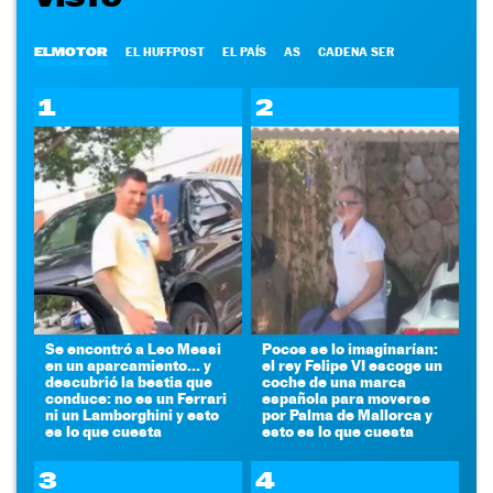
ELMOTOR
EL HUFFPOST
EL PAÍS
AS
CADENA SER
1
2
Se encontró a Leo Messi
Pocos se lo imaginarían:
en un aparcamiento... y
el rey Felipe VI escoge un
descubrió la bestia que
coche de una marca
conduce: no es un Ferrari
española para moverse
ni un Lamborghini y esto
por Palma de Mallorca y
es lo que cuesta
esto es lo que cuesta
3
4