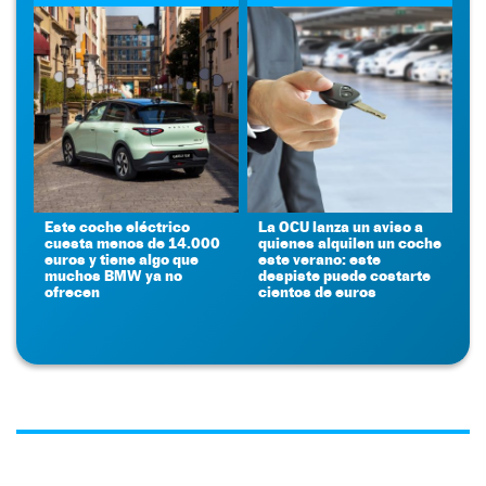
Este coche eléctrico
La OCU lanza un aviso a
cuesta menos de 14.000
quienes alquilen un coche
euros y tiene algo que
este verano: este
muchos BMW ya no
despiste puede costarte
ofrecen
cientos de euros