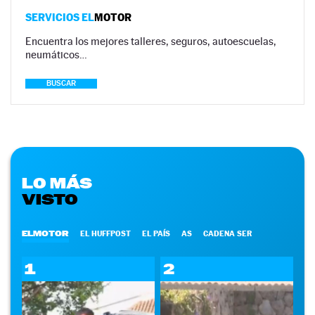
SERVICIOS EL
MOTOR
Encuentra los mejores talleres, seguros, autoescuelas,
neumáticos…
BUSCAR
LO MÁS
VISTO
ELMOTOR
EL HUFFPOST
EL PAÍS
AS
CADENA SER
1
2