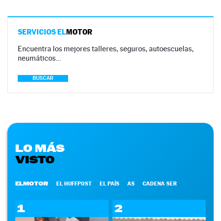
SERVICIOS EL
MOTOR
Encuentra los mejores talleres, seguros, autoescuelas,
neumáticos…
BUSCAR
LO MÁS
VISTO
ELMOTOR
EL HUFFPOST
EL PAÍS
AS
CADENA SER
1
2