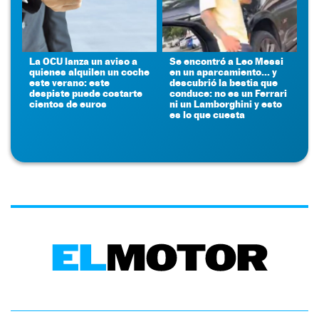
La OCU lanza un aviso a
Se encontró a Leo Messi
quienes alquilen un coche
en un aparcamiento... y
este verano: este
descubrió la bestia que
despiste puede costarte
conduce: no es un Ferrari
cientos de euros
ni un Lamborghini y esto
es lo que cuesta