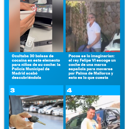
Ocultaba 30 bolsas de
Pocos se lo imaginarían:
cocaína en este elemento
el rey Felipe VI escoge un
para niños de su coche: la
coche de una marca
Policía Municipal de
española para moverse
Madrid acabó
por Palma de Mallorca y
descubriéndola
esto es lo que cuesta
3
4