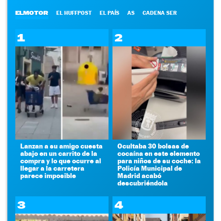
ELMOTOR
EL HUFFPOST
EL PAÍS
AS
CADENA SER
1
2
Lanzan a su amigo cuesta
Ocultaba 30 bolsas de
abajo en un carrito de la
cocaína en este elemento
compra y lo que ocurre al
para niños de su coche: la
llegar a la carretera
Policía Municipal de
parece imposible
Madrid acabó
descubriéndola
3
4