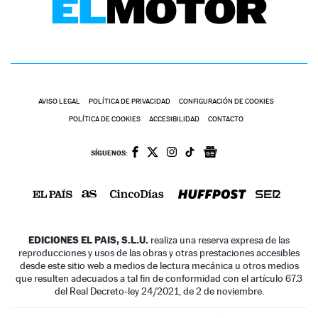
AVISO LEGAL
POLÍTICA DE PRIVACIDAD
CONFIGURACIÓN DE COOKIES
POLÍTICA DE COOKIES
ACCESIBILIDAD
CONTACTO
SÍGUENOS:
EDICIONES EL PAIS, S.L.U.
realiza una reserva expresa de las
reproducciones y usos de las obras y otras prestaciones accesibles
desde este sitio web a medios de lectura mecánica u otros medios
que resulten adecuados a tal fin de conformidad con el artículo 67.3
del Real Decreto-ley 24/2021, de 2 de noviembre.