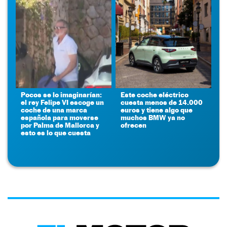
Pocos se lo imaginarían:
Este coche eléctrico
el rey Felipe VI escoge un
cuesta menos de 14.000
coche de una marca
euros y tiene algo que
española para moverse
muchos BMW ya no
por Palma de Mallorca y
ofrecen
esto es lo que cuesta