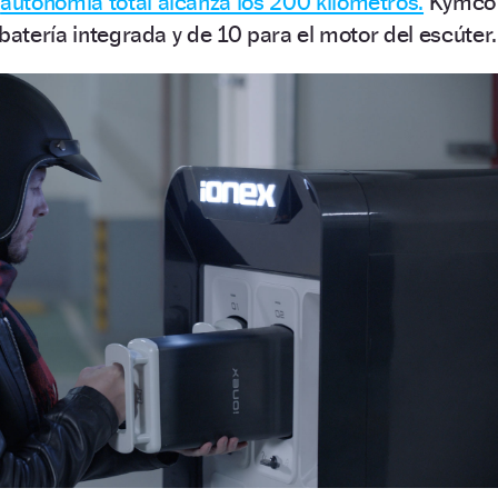
a
autonomía total alcanza los 200 kilómetros.
Kymco
batería integrada y de 10 para el motor del escúter.