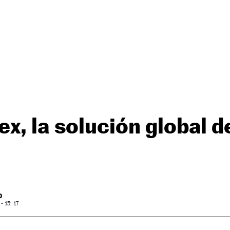
x, la solución global d
O
 15: 17