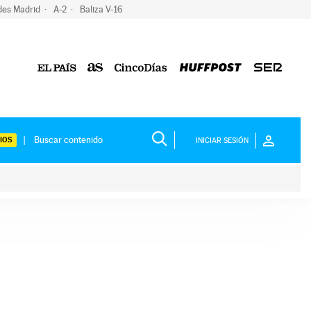
des Madrid
A-2
Baliza V-16
IOS
INICIAR SESIÓN