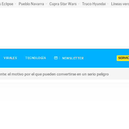
s Eclipse
Pueblo Navarra
Cupra Star Wars
Truco Hyundai
Líneas ver
SERVIC
VIRALES
TECNOLOGÍA
NEWSLETTER
olante: el motivo por el que pueden convertirse en un serio peligro
e: el motivo por el que pueden convertirse en un serio peligro