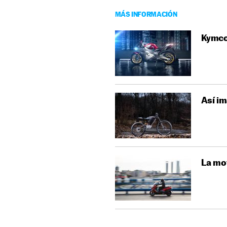
MÁS INFORMACIÓN
Kymco 
Así im
La mot