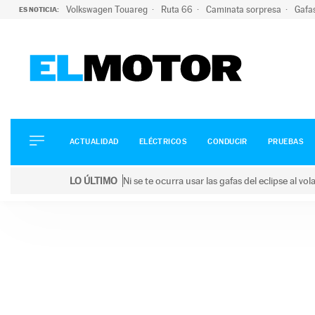
Volkswagen Touareg
Ruta 66
Caminata sorpresa
Gafa
ES NOTICIA:
ACTUALIDAD
ELÉCTRICOS
CONDUCIR
ACTUALIDAD
ELÉCTRICOS
CONDUCIR
PRUEBAS
PRUEBAS
Saltar
VIRALES
LO ÚLTIMO
Ni se te ocurra usar las gafas del eclipse al v
al
PODCAST
LO ÚLTIMO
Ni se te ocurra usar las gafas del eclipse al volant
contenido
MOTOS
TECNOLOGÍA
SUPERCOCHES
MOTORTV
PREMIOS
SERVICIOS