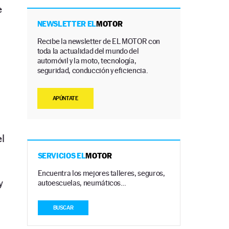
e
NEWSLETTER EL
MOTOR
Recibe la newsletter de EL MOTOR con
toda la actualidad del mundo del
automóvil y la moto, tecnología,
seguridad, conducción y eficiencia.
APÚNTATE
l
SERVICIOS EL
MOTOR
Encuentra los mejores talleres, seguros,
y
autoescuelas, neumáticos…
BUSCAR