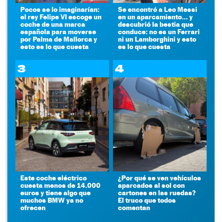
Pocos se lo imaginarían:
Se encontró a Leo Messi
el rey Felipe VI escoge un
en un aparcamiento... y
coche de una marca
descubrió la bestia que
española para moverse
conduce: no es un Ferrari
por Palma de Mallorca y
ni un Lamborghini y esto
esto es lo que cuesta
es lo que cuesta
3
4
Este coche eléctrico
¿Por qué se ven vehículos
cuesta menos de 14.000
aparcados al sol con
euros y tiene algo que
cartones en las ruedas?
muchos BMW ya no
El truco que todos
ofrecen
comentan