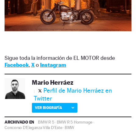
Sigue toda la información de EL MOTOR desde
Facebook
,
X
o
Instagram
Mario Herráez
Perfil de Mario Herráez en
Twitter
VER BIOGRAFÍA
ARCHIVADO EN
BMW R 5
·
BMW R 5 Hommage
·
Concorso D’Eleganza Villa D’Este
·
BMW