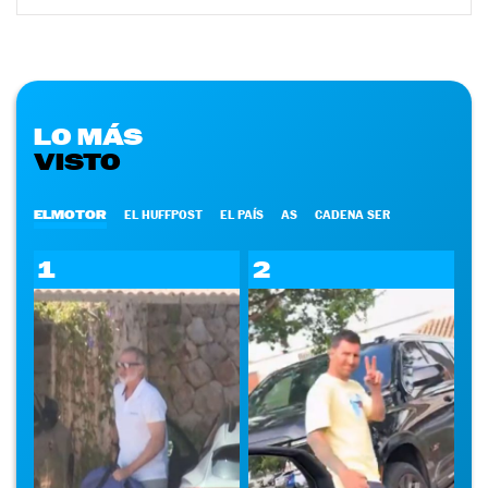
LO MÁS
VISTO
ELMOTOR
EL HUFFPOST
EL PAÍS
AS
CADENA SER
1
2