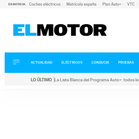
Coches eléctricos
Matrícula españa
Plan Auto+
VTC
ES NOTICIA:
ACTUALIDAD
ELÉCTRICOS
CONDUCIR
ACTUALIDAD
ELÉCTRICOS
CONDUCIR
PRUEBAS
PRUEBAS
Saltar
VIRALES
LO ÚLTIMO
La Lista Blanca del Programa Auto+: todos lo
al
PODCAST
LO ÚLTIMO
La Lista Blanca del Programa Auto+: todos los coc
contenido
MOTOS
TECNOLOGÍA
SUPERCOCHES
MOTORTV
PREMIOS
SERVICIOS