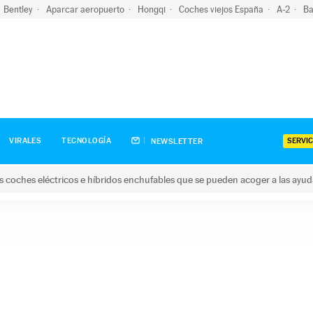
Bentley
Aparcar aeropuerto
Hongqi
Coches viejos España
A-2
Ba
SERVIC
VIRALES
TECNOLOGÍA
NEWSLETTER
s coches eléctricos e híbridos enchufables que se pueden acoger a las ayu
hes eléctricos e híbridos enchufables que se pueden acoger a la