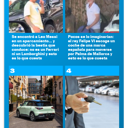
Se encontró a Leo Messi
Pocos se lo imaginarían:
en un aparcamiento... y
el rey Felipe VI escoge un
descubrió la bestia que
coche de una marca
conduce: no es un Ferrari
española para moverse
ni un Lamborghini y esto
por Palma de Mallorca y
es lo que cuesta
esto es lo que cuesta
3
4