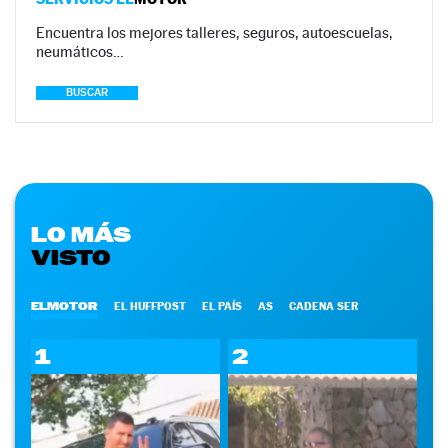
Encuentra los mejores talleres, seguros, autoescuelas,
neumáticos…
BUSCAR
LO MÁS
VISTO
ELMOTOR
EL HUFFPOST
EL PAÍS
AS
CADENA SER
1
2