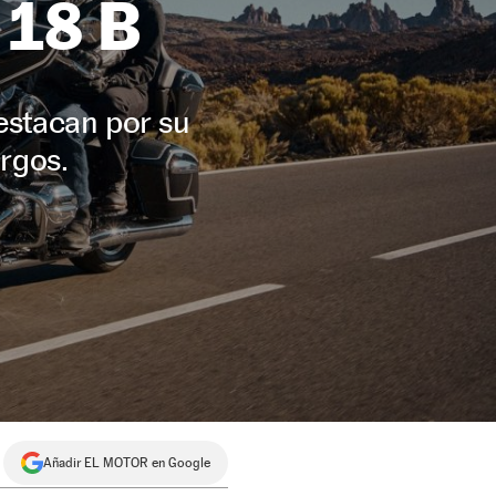
 18 B
estacan por su
argos.
Añadir EL MOTOR en Google