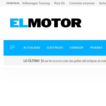
Volkswagen Touareg
Ruta 66
Caminata sorpresa
Gafa
ES NOTICIA:
ACTUALIDAD
ELÉCTRICOS
CONDUCIR
ACTUALIDAD
ELÉCTRICOS
CONDUCIR
PRUEBAS
PRUEBAS
Saltar
VIRALES
LO ÚLTIMO
Ni se te ocurra usar las gafas del eclipse al v
al
PODCAST
LO ÚLTIMO
Ni se te ocurra usar las gafas del eclipse al volant
contenido
MOTOS
TECNOLOGÍA
SUPERCOCHES
MOTORTV
PREMIOS
SERVICIOS