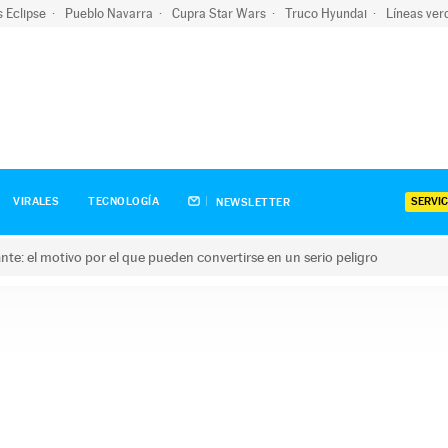
s Eclipse
Pueblo Navarra
Cupra Star Wars
Truco Hyundai
Líneas ver
SERVIC
VIRALES
TECNOLOGÍA
NEWSLETTER
olante: el motivo por el que pueden convertirse en un serio peligro
e: el motivo por el que pueden convertirse en un serio peligro