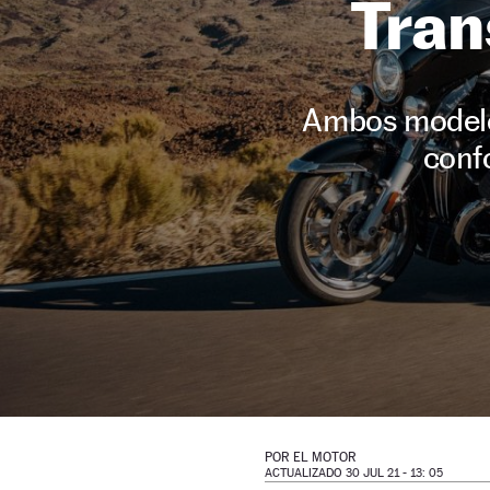
Tran
Ambos modelos
confo
POR
EL MOTOR
ACTUALIZADO 30 JUL 21 - 13: 05