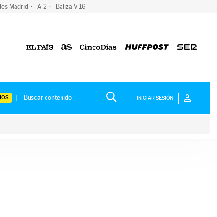
des Madrid
A-2
Baliza V-16
IOS
INICIAR SESIÓN