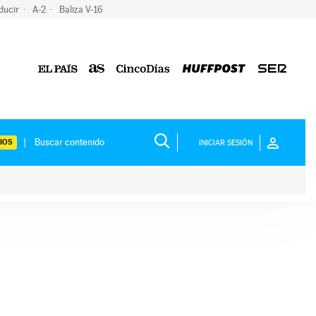
ducir
A-2
Baliza V-16
IOS
INICIAR SESIÓN
ium