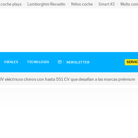
 coche playa
Lamborghini Revuelto
Niños coche
Smart #2
Multa con
SERVIC
VIRALES
TECNOLOGÍA
NEWSLETTER
V eléctricos chinos con hasta 551 CV que desafían a las marcas prémium
tricos chinos con hasta 551 CV que desafían a las marcas prém