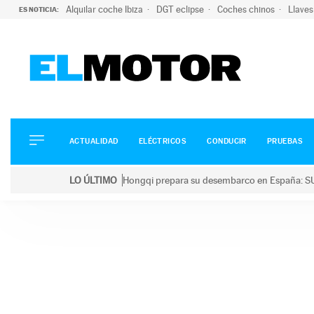
Alquilar coche Ibiza
DGT eclipse
Coches chinos
Llaves
ES NOTICIA:
ACTUALIDAD
ELÉCTRICOS
CONDUCIR
ACTUALIDAD
ELÉCTRICOS
CONDUCIR
PRUEBAS
PRUEBAS
Saltar
VIRALES
LO ÚLTIMO
Hongqi prepara su desembarco en España: SU
al
PODCAST
LO ÚLTIMO
Hongqi prepara su desembarco en España: SUV eléc
contenido
MOTOS
TECNOLOGÍA
SUPERCOCHES
MOTORTV
PREMIOS
SERVICIOS