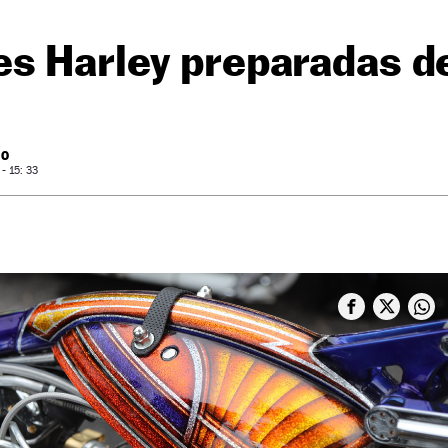
es Harley preparadas d
RO
- 15: 33