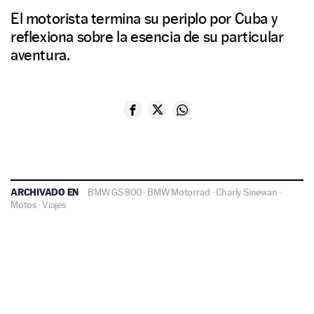
El motorista termina su periplo por Cuba y
reflexiona sobre la esencia de su particular
aventura.
ARCHIVADO EN
BMW GS 800
·
BMW Motorrad
·
Charly Sinewan
·
Motos
·
Viajes