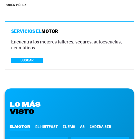
RUBÉN PÉREZ
SERVICIOS EL
MOTOR
Encuentra los mejores talleres, seguros, autoescuelas,
neumáticos…
BUSCAR
LO MÁS
VISTO
ELMOTOR
EL HUFFPOST
EL PAÍS
AS
CADENA SER