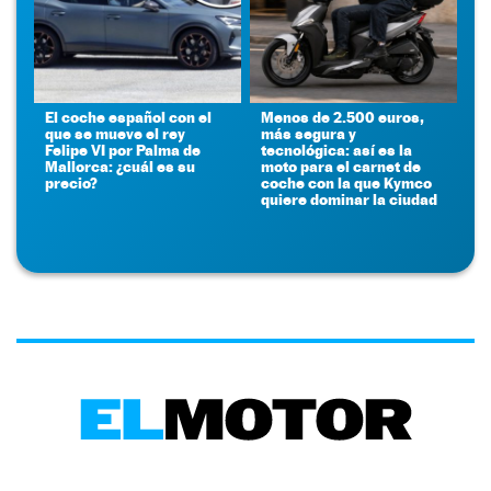
El coche español con el
Menos de 2.500 euros,
que se mueve el rey
más segura y
Felipe VI por Palma de
tecnológica: así es la
Mallorca: ¿cuál es su
moto para el carnet de
precio?
coche con la que Kymco
quiere dominar la ciudad