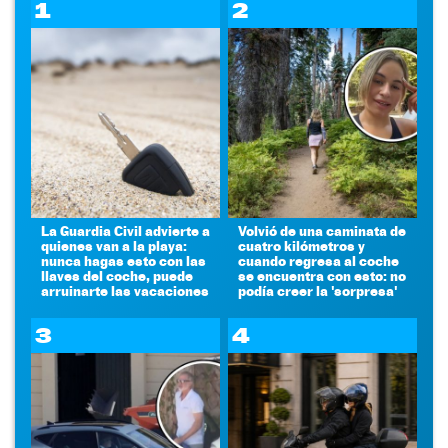
1
2
La Guardia Civil advierte a
Volvió de una caminata de
quienes van a la playa:
cuatro kilómetros y
nunca hagas esto con las
cuando regresa al coche
llaves del coche, puede
se encuentra con esto: no
arruinarte las vacaciones
podía creer la 'sorpresa'
3
4