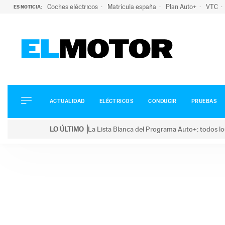
Coches eléctricos
Matrícula españa
Plan Auto+
VTC
ES NOTICIA:
ACTUALIDAD
ELÉCTRICOS
CONDUCIR
ACTUALIDAD
ELÉCTRICOS
CONDUCIR
PRUEBAS
PRUEBAS
Saltar
VIRALES
LO ÚLTIMO
La Lista Blanca del Programa Auto+: todos lo
al
PODCAST
LO ÚLTIMO
La Lista Blanca del Programa Auto+: todos los coc
contenido
MOTOS
TECNOLOGÍA
SUPERCOCHES
MOTORTV
PREMIOS
SERVICIOS