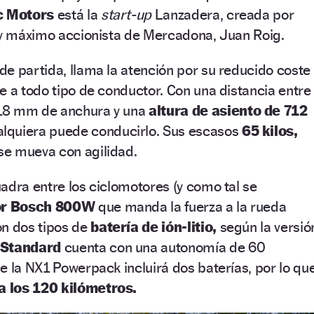
c Motors
está la
start-up
Lanzadera, creada por
o y máximo accionista de Mercadona, Juan Roig.
e partida, llama la atención por su reducido coste 
e a todo tipo de conductor. Con una distancia entre
18 mm de anchura y una
altura de asiento de 712
lquiera puede conducirlo. Sus escasos
65 kilos,
e mueva con agilidad.
adra entre los ciclomotores (y como tal se
r Bosch 800W
que manda la fuerza a la rueda
on dos tipos de
batería de ión-litio,
según la versió
 Standard
cuenta con una autonomía de 60
e la NX1 Powerpack incluirá dos baterías, por lo qu
a los 120 kilómetros.