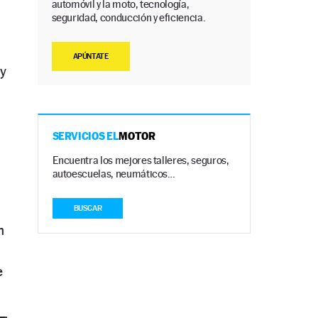
automóvil y la moto, tecnología,
seguridad, conducción y eficiencia.
APÚNTATE
y
SERVICIOS EL
MOTOR
Encuentra los mejores talleres, seguros,
autoescuelas, neumáticos…
BUSCAR
n
e