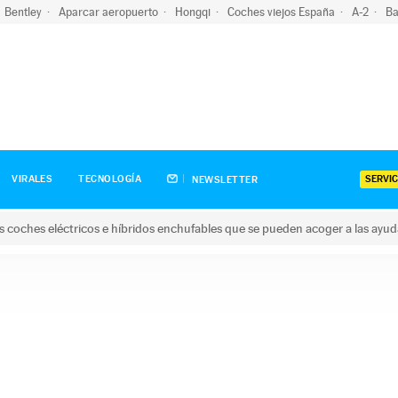
Bentley
Aparcar aeropuerto
Hongqi
Coches viejos España
A-2
Ba
SERVIC
VIRALES
TECNOLOGÍA
NEWSLETTER
s coches eléctricos e híbridos enchufables que se pueden acoger a las ayu
hes eléctricos e híbridos enchufables que se pueden acoger a la