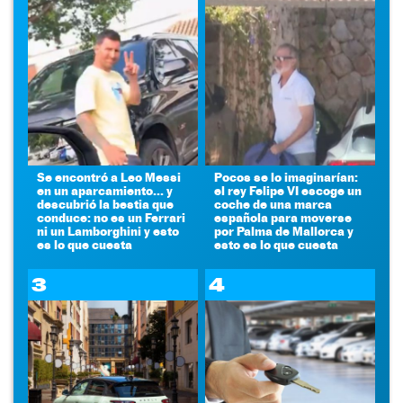
Se encontró a Leo Messi
Pocos se lo imaginarían:
en un aparcamiento... y
el rey Felipe VI escoge un
descubrió la bestia que
coche de una marca
conduce: no es un Ferrari
española para moverse
ni un Lamborghini y esto
por Palma de Mallorca y
es lo que cuesta
esto es lo que cuesta
3
4