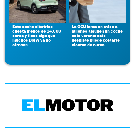
Este coche eléctrico
La OCU lanza un aviso a
cuesta menos de 14.000
quienes alquilen un coche
euros y tiene algo que
este verano: este
muchos BMW ya no
despiste puede costarte
ofrecen
cientos de euros