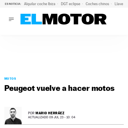
Alquilar coche Ibiza
DGT eclipse
Coches chinos
Llaves 
ES NOTICIA:
LO ÚLTIMO
El probable colapso tras el eclipse: la DGT prevé un millón 
LO ÚLTIMO
El probable colapso tras el eclipse: la DGT prevé un millón 
ACTUALIDAD
ELÉCTRICOS
CONDUCIR
PRUEBAS
Saltar
VIRALES
al
MOTOS
PODCAST
contenido
Peugeot vuelve a hacer motos
MOTOS
TECNOLOGÍA
SUPERCOCHES
MOTORTV
MARIO HERRÁEZ
POR
PREMIOS
ACTUALIZADO 09 JUL 23 - 10: 04
SERVICIOS