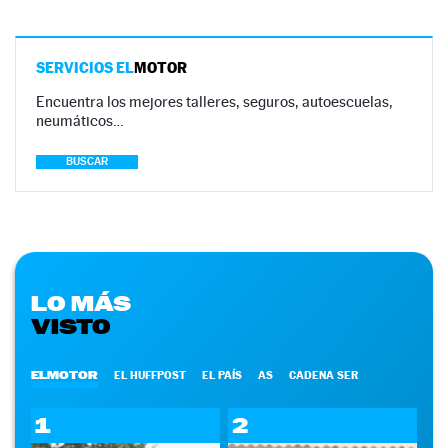
SERVICIOS EL
MOTOR
Encuentra los mejores talleres, seguros, autoescuelas,
neumáticos…
BUSCAR
LO MÁS
VISTO
ELMOTOR
EL HUFFPOST
EL PAÍS
AS
CADENA SER
1
2