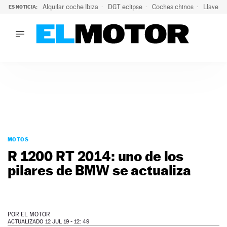
Alquilar coche Ibiza
DGT eclipse
Coches chinos
Llaves 
ES NOTICIA:
LO ÚLTIMO
El probable colapso tras el eclipse: la DGT prevé un millón 
LO ÚLTIMO
El probable colapso tras el eclipse: la DGT prevé un millón 
ACTUALIDAD
ELÉCTRICOS
CONDUCIR
PRUEBAS
Saltar
VIRALES
al
MOTOS
PODCAST
contenido
R 1200 RT 2014: uno de los
MOTOS
pilares de BMW se actualiza
TECNOLOGÍA
SUPERCOCHES
MOTORTV
PREMIOS
POR
EL MOTOR
SERVICIOS
ACTUALIZADO 12 JUL 19 - 12: 49