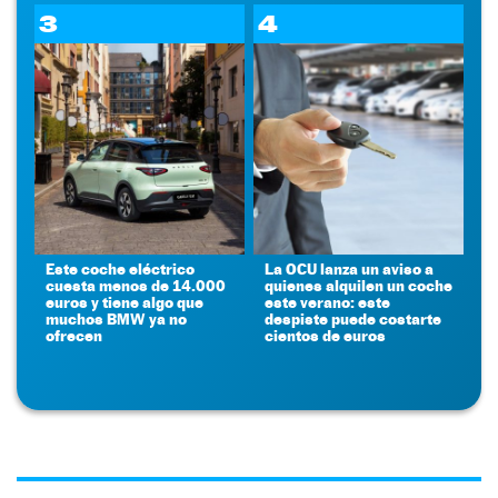
3
4
Este coche eléctrico
La OCU lanza un aviso a
cuesta menos de 14.000
quienes alquilen un coche
euros y tiene algo que
este verano: este
muchos BMW ya no
despiste puede costarte
ofrecen
cientos de euros