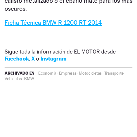
calisto metalizado o el ébano mate para los más
oscuros.
Ficha Técnica BMW R 1200 RT 2014
Sigue toda la información de EL MOTOR desde
Facebook
,
X
o
Instagram
ARCHIVADO EN
Economía
·
Empresas
·
Motocicletas
·
Transporte
·
Vehículos
·
BMW