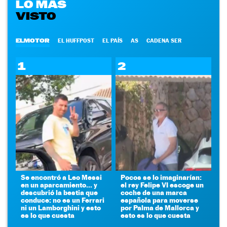
LO MÁS
VISTO
ELMOTOR
EL HUFFPOST
EL PAÍS
AS
CADENA SER
1
2
Se encontró a Leo Messi
Pocos se lo imaginarían:
en un aparcamiento... y
el rey Felipe VI escoge un
descubrió la bestia que
coche de una marca
conduce: no es un Ferrari
española para moverse
ni un Lamborghini y esto
por Palma de Mallorca y
es lo que cuesta
esto es lo que cuesta