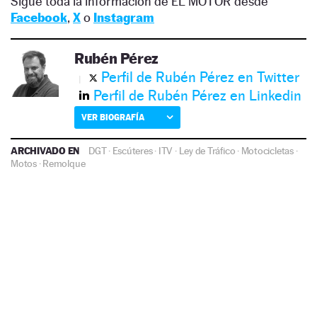
Sigue toda la información de EL MOTOR desde
Facebook
,
X
o
Instagram
Rubén Pérez
Perfil de Rubén Pérez en Twitter
Perfil de Rubén Pérez en Linkedin
VER BIOGRAFÍA
ARCHIVADO EN
DGT
·
Escúteres
·
ITV
·
Ley de Tráfico
·
Motocicletas
·
Motos
·
Remolque