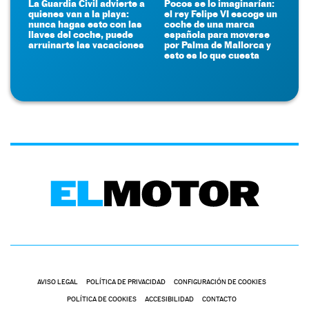
La Guardia Civil advierte a
Pocos se lo imaginarían:
quienes van a la playa:
el rey Felipe VI escoge un
nunca hagas esto con las
coche de una marca
llaves del coche, puede
española para moverse
arruinarte las vacaciones
por Palma de Mallorca y
esto es lo que cuesta
AVISO LEGAL
POLÍTICA DE PRIVACIDAD
CONFIGURACIÓN DE COOKIES
POLÍTICA DE COOKIES
ACCESIBILIDAD
CONTACTO