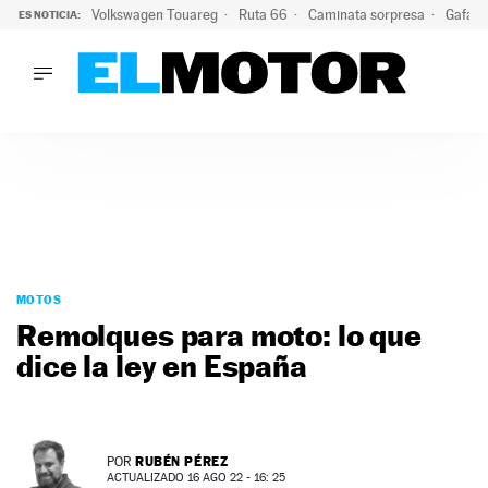
Volkswagen Touareg
Ruta 66
Caminata sorpresa
Gafas 
ES NOTICIA:
LO ÚLTIMO
Ni se te ocurra usar las gafas del eclipse al volante: el moti
LO ÚLTIMO
Ni se te ocurra usar las gafas del eclipse al volante: el motiv
ACTUALIDAD
ELÉCTRICOS
CONDUCIR
PRUEBAS
Saltar
VIRALES
al
MOTOS
PODCAST
contenido
Remolques para moto: lo que
MOTOS
dice la ley en España
TECNOLOGÍA
SUPERCOCHES
MOTORTV
PREMIOS
RUBÉN PÉREZ
POR
SERVICIOS
ACTUALIZADO 16 AGO 22 - 16: 25