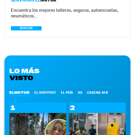
Encuentra los mejores talleres, seguros, autoescuelas,
neumáticos…
BUSCAR
LO MÁS
VISTO
ELMOTOR
EL HUFFPOST
EL PAÍS
AS
CADENA SER
1
2