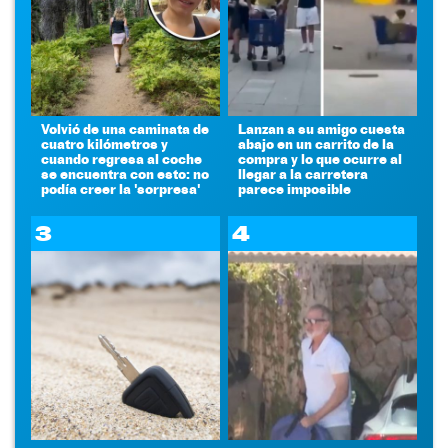
Volvió de una caminata de
Lanzan a su amigo cuesta
cuatro kilómetros y
abajo en un carrito de la
cuando regresa al coche
compra y lo que ocurre al
se encuentra con esto: no
llegar a la carretera
podía creer la 'sorpresa'
parece imposible
3
4