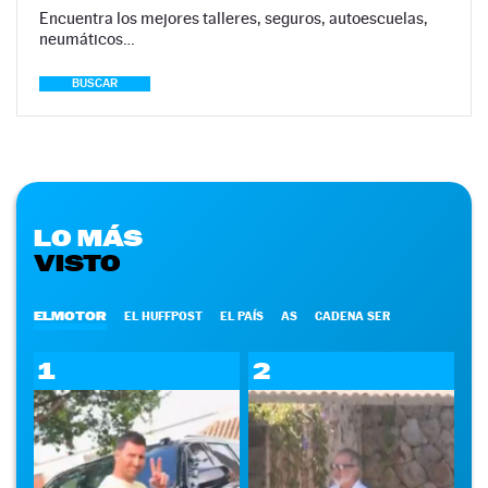
Encuentra los mejores talleres, seguros, autoescuelas,
neumáticos…
BUSCAR
LO MÁS
VISTO
ELMOTOR
EL HUFFPOST
EL PAÍS
AS
CADENA SER
1
2