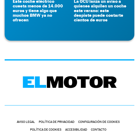
Este coche eléctrico
La OCU lanza un aviso a
cuesta menos de 14.000
quienes alquilen un coche
euros y tiene algo que
este verano: este
muchos BMW ya no
despiste puede costarte
ofrecen
cientos de euros
AVISO LEGAL
POLÍTICA DE PRIVACIDAD
CONFIGURACIÓN DE COOKIES
POLÍTICA DE COOKIES
ACCESIBILIDAD
CONTACTO