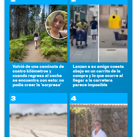
Volvió de una caminata de
Lanzan a su amigo cuesta
cuatro kilómetros y
abajo en un carrito de la
cuando regresa al coche
compra y lo que ocurre al
se encuentra con esto: no
llegar a la carretera
podía creer la 'sorpresa'
parece imposible
3
4