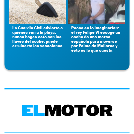
La Guardia Civil advierte a
Pocos se lo imaginarían:
quienes van a la playa:
el rey Felipe VI escoge un
nunca hagas esto con las
coche de una marca
llaves del coche, puede
española para moverse
arruinarte las vacaciones
por Palma de Mallorca y
esto es lo que cuesta