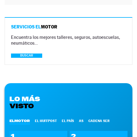
SERVICIOS EL
MOTOR
Encuentra los mejores talleres, seguros, autoescuelas,
neumáticos…
BUSCAR
LO MÁS
VISTO
ELMOTOR
EL HUFFPOST
EL PAÍS
AS
CADENA SER
1
2