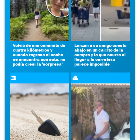
Volvió de una caminata de
Lanzan a su amigo cuesta
cuatro kilómetros y
abajo en un carrito de la
cuando regresa al coche
compra y lo que ocurre al
se encuentra con esto: no
llegar a la carretera
podía creer la 'sorpresa'
parece imposible
3
4