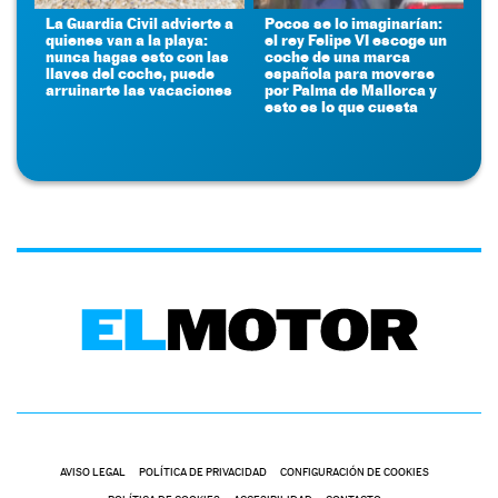
La Guardia Civil advierte a
Pocos se lo imaginarían:
quienes van a la playa:
el rey Felipe VI escoge un
nunca hagas esto con las
coche de una marca
llaves del coche, puede
española para moverse
arruinarte las vacaciones
por Palma de Mallorca y
esto es lo que cuesta
AVISO LEGAL
POLÍTICA DE PRIVACIDAD
CONFIGURACIÓN DE COOKIES