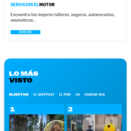
SERVICIOS EL
MOTOR
Encuentra los mejores talleres, seguros, autoescuelas,
neumáticos…
BUSCAR
LO MÁS
VISTO
ELMOTOR
EL HUFFPOST
EL PAÍS
AS
CADENA SER
1
2