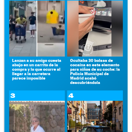
Lanzan a su amigo cuesta
Ocultaba 30 bolsas de
abajo en un carrito de la
cocaína en este elemento
compra y lo que ocurre al
para niños de su coche: la
llegar a la carretera
Policía Municipal de
parece imposible
Madrid acabó
descubriéndola
3
4