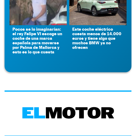
Pocos se lo imaginarían:
Este coche eléctrico
el rey Felipe VI escoge un
cuesta menos de 14.000
coche de una marca
euros y tiene algo que
española para moverse
muchos BMW ya no
por Palma de Mallorca y
ofrecen
esto es lo que cuesta