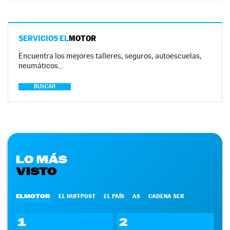
SERVICIOS EL
MOTOR
Encuentra los mejores talleres, seguros, autoescuelas,
neumáticos…
BUSCAR
LO MÁS
VISTO
ELMOTOR
EL HUFFPOST
EL PAÍS
AS
CADENA SER
1
2