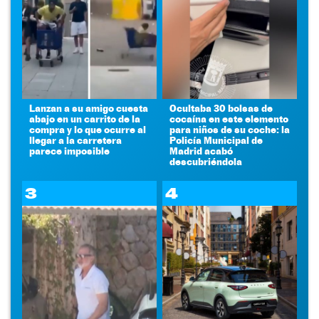
Lanzan a su amigo cuesta
Ocultaba 30 bolsas de
abajo en un carrito de la
cocaína en este elemento
compra y lo que ocurre al
para niños de su coche: la
llegar a la carretera
Policía Municipal de
parece imposible
Madrid acabó
descubriéndola
3
4