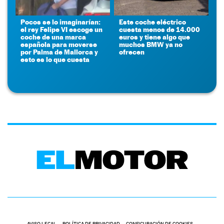
Pocos se lo imaginarían:
Este coche eléctrico
el rey Felipe VI escoge un
cuesta menos de 14.000
coche de una marca
euros y tiene algo que
española para moverse
muchos BMW ya no
por Palma de Mallorca y
ofrecen
esto es lo que cuesta
AVISO LEGAL
POLÍTICA DE PRIVACIDAD
CONFIGURACIÓN DE COOKIES