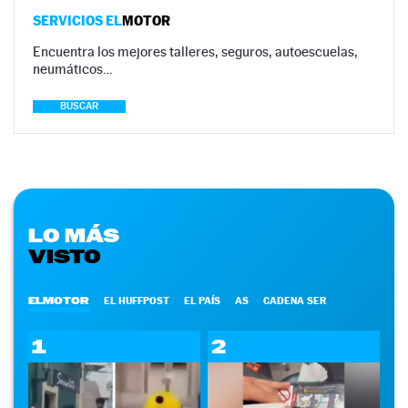
SERVICIOS EL
MOTOR
Encuentra los mejores talleres, seguros, autoescuelas,
neumáticos…
BUSCAR
LO MÁS
VISTO
ELMOTOR
EL HUFFPOST
EL PAÍS
AS
CADENA SER
1
2