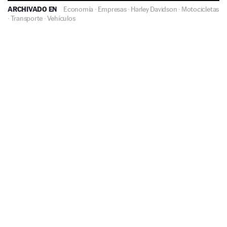
ARCHIVADO EN
Economía
·
Empresas
·
Harley Davidson
·
Motocicletas
·
Transporte
·
Vehículos