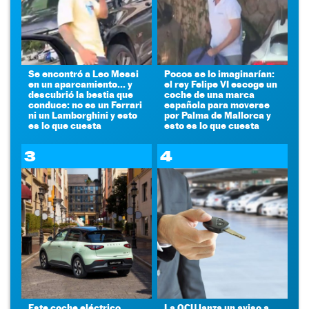
Se encontró a Leo Messi
Pocos se lo imaginarían:
en un aparcamiento... y
el rey Felipe VI escoge un
descubrió la bestia que
coche de una marca
conduce: no es un Ferrari
española para moverse
ni un Lamborghini y esto
por Palma de Mallorca y
es lo que cuesta
esto es lo que cuesta
3
4
Este coche eléctrico
La OCU lanza un aviso a