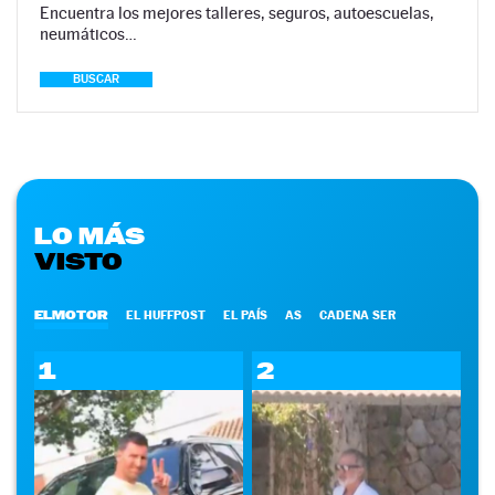
Encuentra los mejores talleres, seguros, autoescuelas,
neumáticos…
BUSCAR
LO MÁS
VISTO
ELMOTOR
EL HUFFPOST
EL PAÍS
AS
CADENA SER
1
2