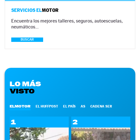
SERVICIOS EL
MOTOR
Encuentra los mejores talleres, seguros, autoescuelas,
neumáticos…
BUSCAR
LO MÁS
VISTO
ELMOTOR
EL HUFFPOST
EL PAÍS
AS
CADENA SER
1
2