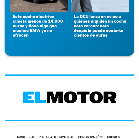
Este coche eléctrico
La OCU lanza un aviso a
cuesta menos de 14.000
quienes alquilen un coche
euros y tiene algo que
este verano: este
muchos BMW ya no
despiste puede costarte
ofrecen
cientos de euros
AVISO LEGAL
POLÍTICA DE PRIVACIDAD
CONFIGURACIÓN DE COOKIES