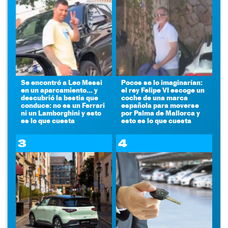
Se encontró a Leo Messi
Pocos se lo imaginarían:
en un aparcamiento... y
el rey Felipe VI escoge un
descubrió la bestia que
coche de una marca
conduce: no es un Ferrari
española para moverse
ni un Lamborghini y esto
por Palma de Mallorca y
es lo que cuesta
esto es lo que cuesta
3
4