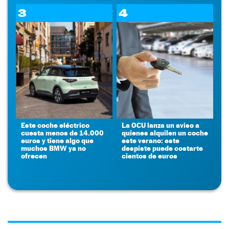
3
4
Este coche eléctrico
La OCU lanza un aviso a
cuesta menos de 14.000
quienes alquilen un coche
euros y tiene algo que
este verano: este
muchos BMW ya no
despiste puede costarte
ofrecen
cientos de euros