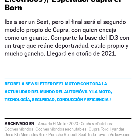
Born
Iba a ser un Seat, pero al final será el segundo
modelo propio de Cupra, con quien encaja
como un guante. Comparte la base del ID.3 con
un traje que reúne deportividad, estilo propio y
mucho gancho. Llegará en otoño de 2021.
RECIBE LA NEWSLETTER DE EL MOTOR CON TODA LA
ACTUALIDAD DEL MUNDO DEL AUTOMÓVIL Y LA MOTO,
TECNOLOGÍA, SEGURIDAD, CONDUCCIÓN Y EFICIENCIA.
ARCHIVADO EN
Anuario El Motor 2020
·
Coches eléctricos
·
Coches híbridos
·
Coches híbridos enchufables
·
Cupra
Ford
Hyundai
Jeep
Kia
Mercedes Benz
Porsche
Renault
Seat
Tesla
Toyota
Volkswagen