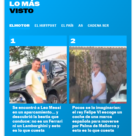
LO MÁS
VISTO
ELMOTOR
EL HUFFPOST
EL PAÍS
AS
CADENA SER
1
2
Se encontró a Leo Messi
Pocos se lo imaginarían:
en un aparcamiento... y
el rey Felipe VI escoge un
descubrió la bestia que
coche de una marca
conduce: no es un Ferrari
española para moverse
ni un Lamborghini y esto
por Palma de Mallorca y
es lo que cuesta
esto es lo que cuesta